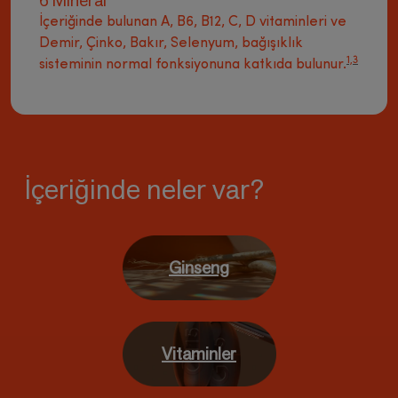
6 Mineral
İçeriğinde bulunan A, B6, B12, C, D vitaminleri ve
Demir, Çinko, Bakır, Selenyum, bağışıklık
1,3
sisteminin normal fonksiyonuna katkıda bulunur.
İçeriğinde neler var?
Ginseng
Vitaminler