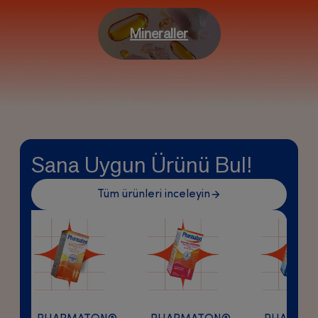
Mineraller
Sana Uygun Ürünü Bul!
Tüm ürünleri inceleyin