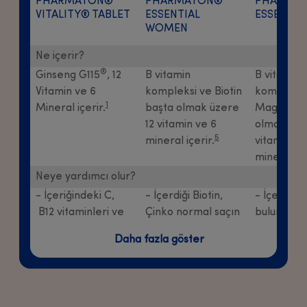
PHARMATON®
PHARMATON®
PHARMA
VITALITY®
TABLET
ESSENTIAL
ESSENTIA
WOMEN
Ne içerir?
®
Ginseng G115
, 12
B vitamin
B vitamin
Vitamin ve 6
kompleksi ve Biotin
kompleksi
1
Mineral içerir.
başta olmak üzere
Magnezyu
12 vitamin ve 6
olmak üze
5
mineral içerir.
vitamin ve
mineral içe
Neye yardımcı olur?
- İçeriğindeki C,
- İçerdiği Biotin,
- İçeriğin
B12 vitaminleri ve
Çinko normal saçın
bulunan D 
Magnezyum
ve normal cildin
ve Magne
Daha fazla göster
normal enerji
korunmasını
normal ka
oluşum
desteklerken
fonksiyonl
metabolizmasına
Selenyum, Çinko
korunmas
1,3
katkıda bulunur.
normal tırnakların
katkıda bu