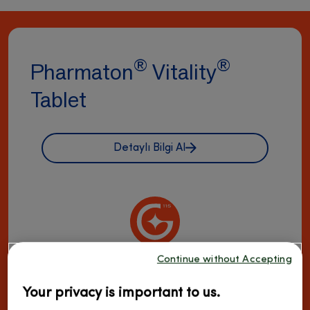
®
®
Pharmaton
Vitality
Tablet
Detaylı Bilgi Al
Continue without Accepting
®
Ginseng G115
®
®
Pharmaton
Vitality
'nin içeriğinde bulunan
Your privacy is important to us.
®
Ginseng G115
, patentli ve standardize edilmiştir.