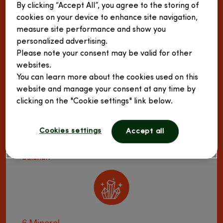
By clicking “Accept All”, you agree to the storing of
®
Ginseng G115
'in etkinliği birçok klinik
cookies on your device to enhance site navigation,
çalışmalarla kanıtlanmıştır. Standardize edilmiş
measure site performance and show you
®
olması, her bir Ginseng G115
formunun eşit
personalized advertising.
1,2
miktarda ginseng içermesi anlamına gelir.
Please note your consent may be valid for other
websites.
You can learn more about the cookies used on this
website and manage your consent at any time by
clicking on the "Cookie settings" link below.
12 Vitamin
İçeriğinde bulunan, B2, B3, B5, B6, B12 vitaminleri
Cookies settings
Accept all
ve Biotin, Demir, Magnezyum, Manganez, Bakır
normal enerji oluşum metabolizmasına katkıda
1,3
bulunur.