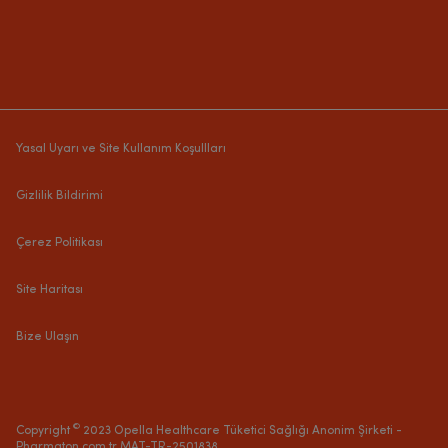
Yasal Uyarı ve Site Kullanım Koşullları
Gizlilik Bildirimi
Çerez Politikası
Site Haritası
Bize Ulaşın
©
Copyright
2023 Opella Healthcare Tüketici Sağlığı Anonim Şirketi -
Pharmaton.com.tr MAT-TR-2501838