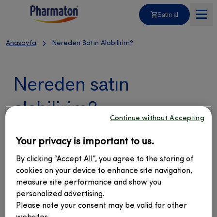
Satın al
Anasayfa
Ürünler
Nereden Satın Alabilirim?
Nereden satın
Blog
alabilirim?
Merak Ettikleriniz
Continue without Accepting
Pharmaton’u eczanelerden veya online satış
Your privacy is important to us.
noktalarından reçetesiz olarak satın alabilirsiniz.
Fiyatlar
By clicking “Accept All”, you agree to the storing of
cookies on your device to enhance site navigation,
measure site performance and show you
Online satın al
personalized advertising.
Online satın al
Please note your consent may be valid for other
PHARMATON® VITALITY® TABLET