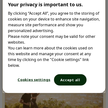
Sistema inmunitario
Your privacy is important to us.
By clicking “Accept All”, you agree to the storing of
¿Sabes cómo funciona el sistema inmunitario?
cookies on your device to enhance site navigation,
Descubre cuál es el papel del sistema
measure site performance and show you
inmunitario y cómo nos protege de las
personalized advertising.
enfermedades aquí.
Please note your consent may be valid for other
websites.
Leer ahora
You can learn more about the cookies used on
this website and manage your consent at any
time by clicking on the "Cookie settings" link
below.
Cookies settings
Accept all